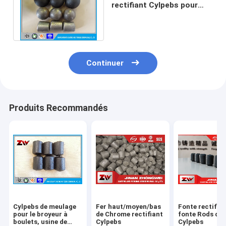
rectifiant Cylpebs pour
des médias de meulage
d'usine de ciment
Continuer
Produits Recommandés
Cylpebs de meulage
Fer haut/moyen/bas
Fonte rectifian
pour le broyeur à
de Chrome rectifiant
fonte Rods de
boulets, usine de
Cylpebs
Cylpebs