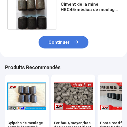
Ciment de la mine
HRC45/médias de meulage
de Cylpebs centrale
Continuer
Produits Recommandés
Cylpebs de meulage
Fer haut/moyen/bas
Fonte rectifian