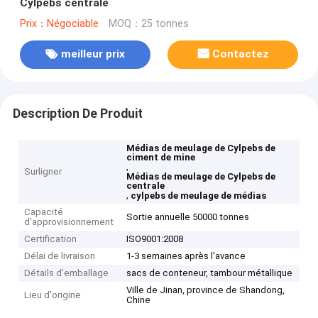
Cylpebs centrale
Prix：Négociable
MOQ：25 tonnes
meilleur prix
Contactez
Description De Produit
Médias de meulage de Cylpebs de
ciment de mine
,
Surligner
Médias de meulage de Cylpebs de
centrale
,
cylpebs de meulage de médias
Capacité
Sortie annuelle 50000 tonnes
d'approvisionnement
Certification
ISO9001:2008
Délai de livraison
1-3 semaines après l'avance
Détails d'emballage
sacs de conteneur, tambour métallique
Ville de Jinan, province de Shandong,
Lieu d'origine
Chine