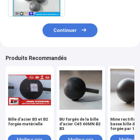
la bille d'acier 60mn B2
HRC 60-68
Continuer
Produits Recommandés
Bille d'acier B3 et B2
BU forgés de la bille
Mine rectifiant
forgée matérielle
d'acier C45 60MN B2
basse bille d'a
B3
forgée par 1
concasseuse d
Meilleur prix
Meilleur prix
Meilleur p