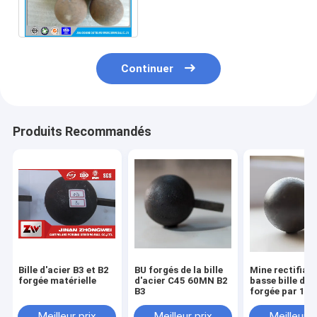
pour le mien/broyeur à
boulets HRC 55-65
Continuer
Produits Recommandés
Bille d'acier B3 et B2
BU forgés de la bille
Mine rectifiant
forgée matérielle
d'acier C45 60MN B2
basse bille d'a
B3
forgée par 1
concasseuse d
Meilleur prix
Meilleur prix
Meilleur p