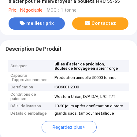
d'acier pour le mien/broyeur à boulets HRC 55-65
Prix：Négociable
MOQ：1 tonne
meilleur prix
Contactez
Description De Produit
,
Billes d'acier de précision
Surligner
Boules de broyage en acier forgé
Capacité
Production annuelle 50000 tonnes
d'approvisionnement
Certification
ISO9001:2008
Conditions de
Western Union, D/P, D/A, L/C, T/T
paiement
Délai de livraison
10-20 jours après confirmation d'ordre
Détails d'emballage
grands sacs, tambour métallique
Regardez plus