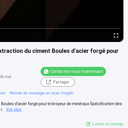
raction du ciment Boules d'acier forgé pour
Contactez-nous maintenant
de vue
Partager
éee
#
boule de meulage en acier forgée
ules d'acier forgé pour le broyeur de minéraux Spécification des
...
Voir plus
Laissez un message