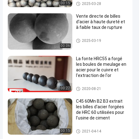
boule de meulage forgée
00:15
2025-03-28
Vente directe de billes
d'acier à haute dureté et
à faible taux de rupture
meulage acier boules
2025-03-19
00:06
La fonte HRC55 a forgé
les boules de meulage en
acier pour le cuivre et
l'extraction de l'or
boules de meulage pour le mie
00:22
2020-08-21
n
C45 60Mn B2 B3 extrait
les billes d'acier forgées
de HRC 60 utilisées pour
l'usine de ciment
boule de meulage forgée
00:15
2021-04-14