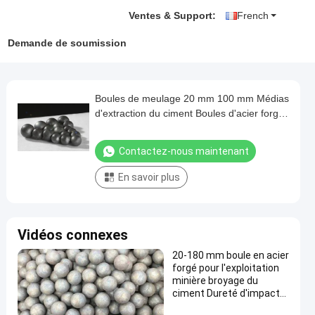
Ventes & Support:
French
Demande de soumission
Boules de meulage 20 mm 100 mm Médias
d'extraction du ciment Boules d'acier forgé
pour le broyeur de minéraux
Contactez-nous maintenant
En savoir plus
Vidéos connexes
20-180 mm boule en acier
forgé pour l'exploitation
minière broyage du
ciment Dureté d'impact
12 Joules HRC 55-65