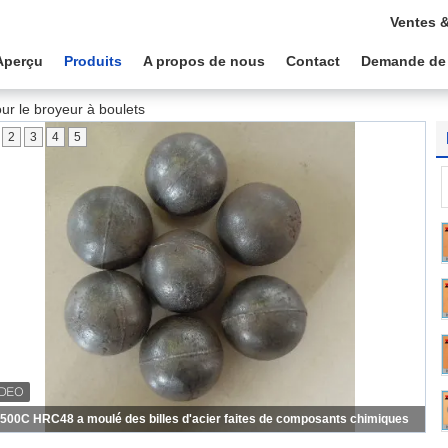
Ventes 
Aperçu
Produits
A propos de nous
Contact
Demande de
r le broyeur à boulets
2
3
4
5
500C HRC48 a moulé des billes d'acier faites de composants chimiques