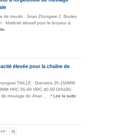
ale
le de moulin : Jinan Zhongwei 2. Boules
n : Matériel abrasif pour le broyeur à
ite
acité élevée pour la chaîne de
 Zhongwei TAILLE : Diamètre 25-150MM
0MM HRC 55-60 HRC 40-50 DIA100-
de meulage de Jinan ...
Lire la suite
>>
>|