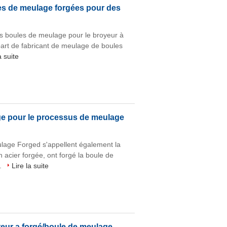
les de meulage forgées pour des
es boules de meulage pour le broyeur à
part de fabricant de meulage de boules
a suite
age pour le processus de meulage
age Forged s'appellent également la
acier forgée, ont forgé la boule de
..
Lire la suite
teur a forgé/boule de meulage