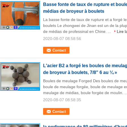
Basse fonte de taux de rupture et bou
médias de broyeur à boulets
La basse fonte de taux de rupture et a forgé l
boulets Le zhongwei de Jinan est un de la plu
de médias de professinal en Chine. ...
Lire l
2020-08-07 08:58:56
Contact
L'acier B2 a forgé les boules de meul
de broyeur à boulets, 7/8" 6 au ¼ »
Boules de meulage Forged Des boules de meul
boule de meulage forgée, boule de meulage en 
meulage de médias, boule forgée de moulin. .
2020-08-07 08:58:35
Contact
la performance de 80 millimètres d'hau