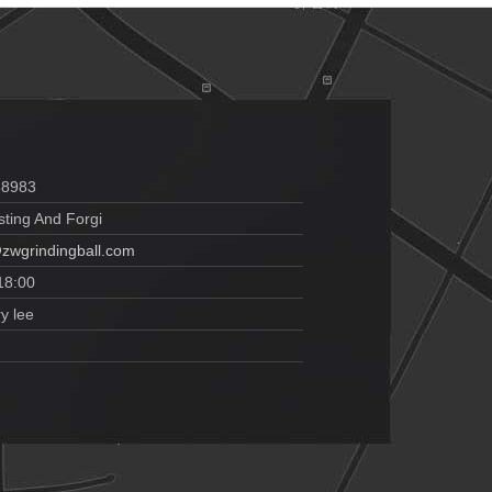
38983
ting And Forgi
zwgrindingball.com
18:00
y lee