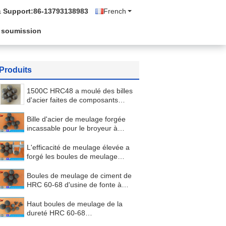
& Support:
86-13793138983
French
 soumission
Produits
1500C HRC48 a moulé des billes
d'acier faites de composants
chimiques
Bille d'acier de meulage forgée
incassable pour le broyeur à
boulets et le mien HRC 60-68 de
fer
L'efficacité de meulage élevée a
forgé les boules de meulage
pour le broyeur à boulets
semblable à la Moly-Cannette de
Boules de meulage de ciment de
fil
HRC 60-68 d'usine de fonte à
haute densité d'utilisation pour le
broyeur à boulets
Haut boules de meulage de la
dureté HRC 60-68
extrayant/broyeur à boulets,