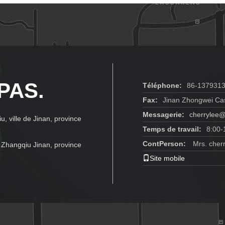
 PAS.
Téléphone:
86-137931
Fax:
Jinan Zhongwei Cas
Messagerie:
cherrylee@
u, ville de Jinan, province
Temps de travail:
8:00-
ContPerson:
Mrs. cherr
 de Zhangqiu Jinan, province
Site mobile