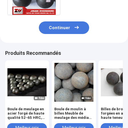
d'aciérie
d'extraction/Durabl
Continuer
Produits Recommandés
Boule de meulage en
Boule de moulin à
Billes de broya
acier forgé de haute
billes Meuble de
forgées en aci
qualité 52-65 HRC,
meulage des médias
haute teneur e
boule de meulage en
Boule prix 20-180mm
manganèse uti
fer forgé de 40mm
Boule d'acier forgé
pour
Meilleur prix
Meilleur prix
Meilleur p