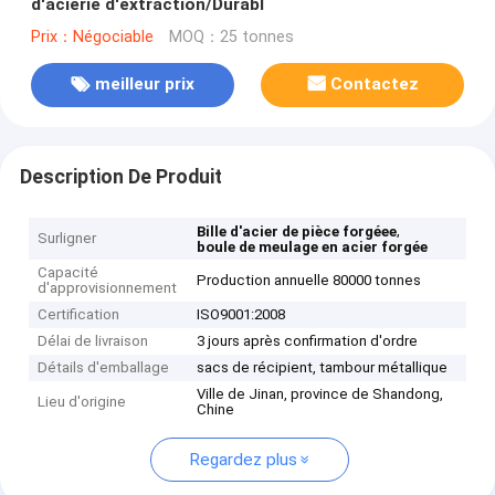
d'aciérie d'extraction/Durabl
Prix：Négociable
MOQ：25 tonnes
meilleur prix
Contactez
Description De Produit
,
Bille d'acier de pièce forgéee
Surligner
boule de meulage en acier forgée
Capacité
Production annuelle 80000 tonnes
d'approvisionnement
Certification
ISO9001:2008
Délai de livraison
3 jours après confirmation d'ordre
Détails d'emballage
sacs de récipient, tambour métallique
Ville de Jinan, province de Shandong,
Lieu d'origine
Chine
Regardez plus