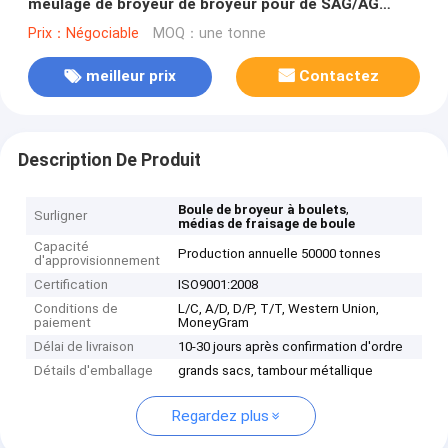
meulage de broyeur de broyeur pour de SAG/AG
boulets
Prix：Négociable
MOQ：une tonne
meilleur prix
Contactez
Description De Produit
,
Boule de broyeur à boulets
Surligner
médias de fraisage de boule
Capacité
Production annuelle 50000 tonnes
d'approvisionnement
Certification
ISO9001:2008
Conditions de
L/C, A/D, D/P, T/T, Western Union,
paiement
MoneyGram
Délai de livraison
10-30 jours après confirmation d'ordre
Détails d'emballage
grands sacs, tambour métallique
Regardez plus