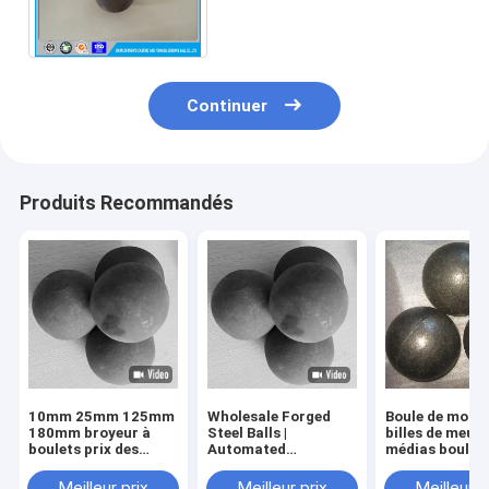
broyeur de broyeur pour de
SAG/AG boulets
Continuer
Produits Recommandés
10mm 25mm 125mm
Wholesale Forged
Boule de mouli
180mm broyeur à
Steel Balls |
billes de meul
boulets prix des
Automated
médias boule 
médias de broyage
Production | ISO
mm Forgé boul
boule de meulage en
Certified | Global
d'acier pour
Meilleur prix
Meilleur prix
Meilleur p