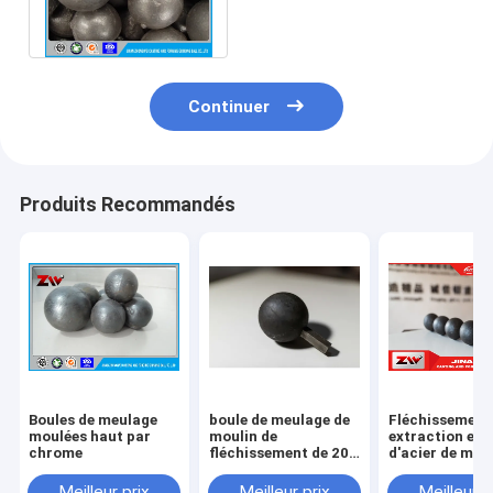
meulage forgées pour le
mien/centrale
Continuer
Produits Recommandés
Boules de meulage
boule de meulage de
Fléchissement
moulées haut par
moulin de
extraction et b
chrome
fléchissement de 20-
d'acier de meu
150mm pour le
de moulin d'AG
broyeur à boulets
Meilleur prix
Meilleur prix
Meilleur p