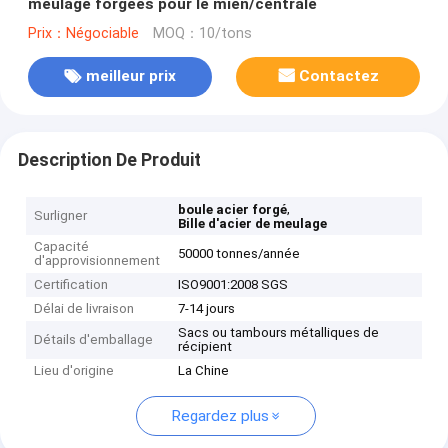
meulage forgées pour le mien/centrale
Prix：Négociable
MOQ：10/tons
meilleur prix
Contactez
Description De Produit
,
boule acier forgé
Surligner
Bille d'acier de meulage
Capacité
50000 tonnes/année
d'approvisionnement
Certification
ISO9001:2008 SGS
Délai de livraison
7-14 jours
Sacs ou tambours métalliques de
Détails d'emballage
récipient
Lieu d'origine
La Chine
Regardez plus