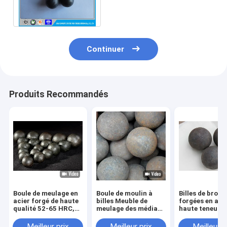
boules et les billes d'acier
de meulage
Continuer
Produits Recommandés
Boule de meulage en
Boule de moulin à
Billes de broya
acier forgé de haute
billes Meuble de
forgées en aci
qualité 52-65 HRC,
meulage des médias
haute teneur e
boule de meulage en
Boule prix 20-180mm
manganèse uti
fer forgé de 40mm
Boule d'acier forgé
pour
Meilleur prix
Meilleur prix
Meilleur p