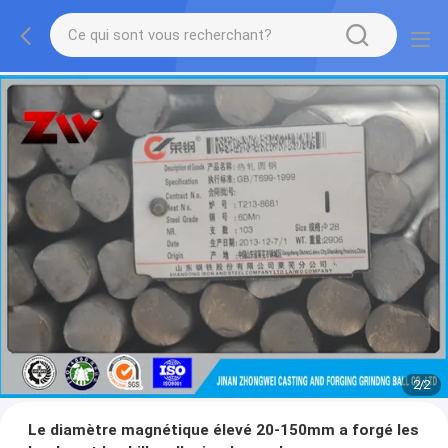
2
/
2
Le diamètre magnétique élevé 20-150mm a forgé les