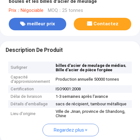
boules et les billes d'acier de meulage
Prix：Négociable
MOQ：25 tonnes
meilleur prix
Contactez
Description De Produit
,
billes d'acier de meulage de médias
Surligner
Bille d'acier de pièce forgéee
Capacité
Production annuelle 50000 tonnes
d'approvisionnement
Certification
ISO9001:2008
Délai de livraison
1-3 semaines après l'avance
Détails d'emballage
sacs de récipient, tambour métallique
Ville de Jinan, province de Shandong,
Lieu d'origine
Chine
Regardez plus