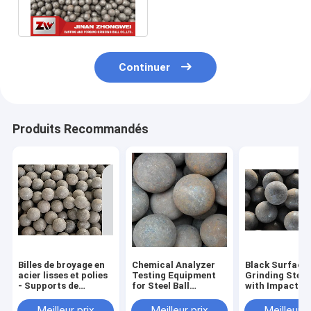
de fonte pour extraire
utilisée
Continuer
Produits Recommandés
Billes de broyage en
Chemical Analyzer
Black Surface
acier lisses et polies
Testing Equipment
Grinding Steel 
- Supports de
for Steel Ball
with Impact
broyage pour la
Grinding Production
Toughness of 
production de
Line Forging And
J/cm2 and Bre
Meilleur prix
Meilleur prix
Meilleur p