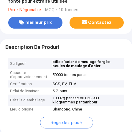
fonte pour extraire utilisée
Prix：Négociable
MOQ：10 tonnes
meilleur prix
Contactez
Description De Produit
,
bille d'acier de meulage forgée
Surligner
boules de meulage d'acier
Capacité
50000 tonnes par an
d'approvisionnement
Certification
SGS, BV, TUV
Délai de livraison
5-7 jours
1000kg par sac ou 850-930
Détails d'emballage
kilogrammes par tambour
Lieu d'origine
Shandong, Chine
Regardez plus