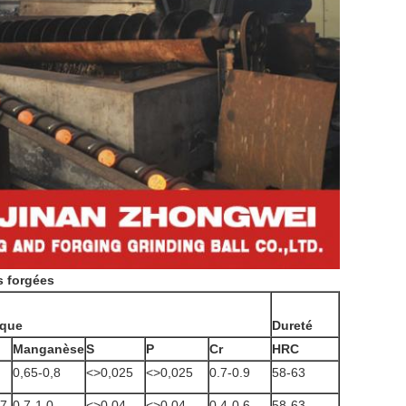
s forgées
ique
Dureté
Manganèse
S
P
Cr
HRC
0,65-0,8
<>
0,025
<>
0,025
0.7-0.9
58-63
37
0,7-1,0
<>
0,04
<>
0,04
0.4-0.6
58-63