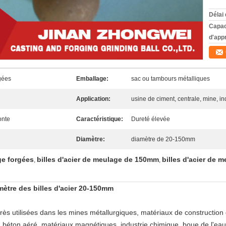
Délai 
Capac
d'app
rgées
Emballage:
sac ou tambours métalliques
Application:
usine de ciment, centrale, mine, i
onte
Caractéristique:
Dureté élevée
Diamètre:
diamètre de 20-150mm
ge forgées
billes d'acier de meulage de 150mm
billes d'acier de
,
,
ètre des billes d'acier 20-150mm
rès utilisées dans les mines métallurgiques, matériaux de construction d
 béton aéré, matériaux magnétiques, industrie chimique, boue de l'eau