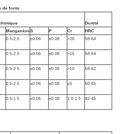
 de fonte
chimique
Dureté
Manganèse
S
P
Cr
HRC
0.5-2.0
≤0.06
≤0.08
>20
58-64
0.5-2.0
≤0.06
≤0.08
>15
58-64
0.5-2.5
≤0.06
≤0.08
>10
58-62
0.5-2.5
≤0.06
≤0.08
≥5
50-55
0.5-1.5
≤0.06
≤0.08
1.0-1.5
42-46