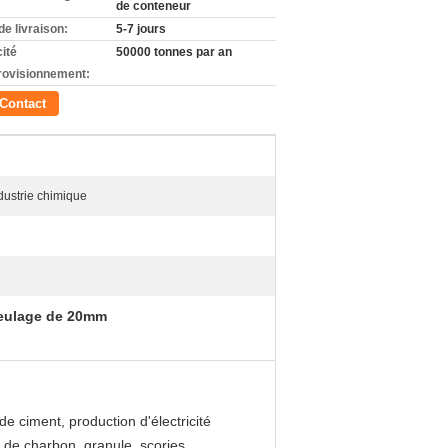
de conteneur
de livraison:
5-7 jours
ité
50000 tonnes par an
rovisionnement:
Contact
ndustrie chimique
 meulage de 20mm
e ciment, production d'électricité
 de charbon, granule, scories.