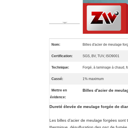
Nom:
Billes d'acier de meulage fo
Certification:
SGS, BV, TUV, ISO9001
Technique:
Forgé, à laminage à chaud, f
Cassé:
1% maximum
Billes d'acier de meula
Mettre en
évidence:
Dureté élevée de meulage forgée de diam
Les billes d'acier de meulage forgées sont t
thermique, désulfuration des gaz de fumée,