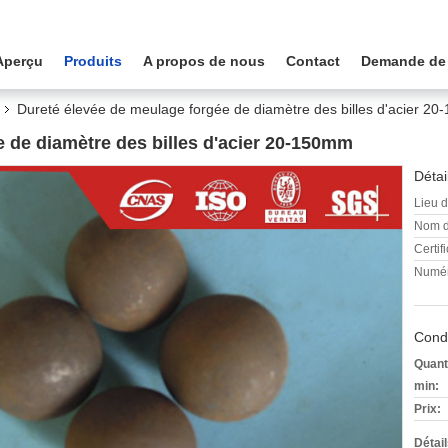
Aperçu
Produits
A propos de nous
Contact
Demande de
Dureté élevée de meulage forgée de diamètre des billes d'acier 2
 de diamètre des billes d'acier 20-150mm
Détai
Lieu d
Nom d
Certifi
Numér
Condi
Quant
min:
Prix:
Détai