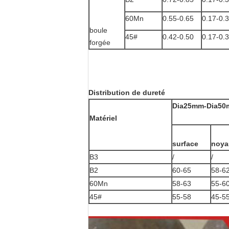
60Mn
0.55-0.65
0.17-0.
boule
45#
0.42-0.50
0.17-0.
forgée
Distribution de dureté
Dia25mm-Dia5
Matériel
surface
noya
B3
/
/
B2
60-65
58-6
60Mn
58-63
55-6
45#
55-58
45-5