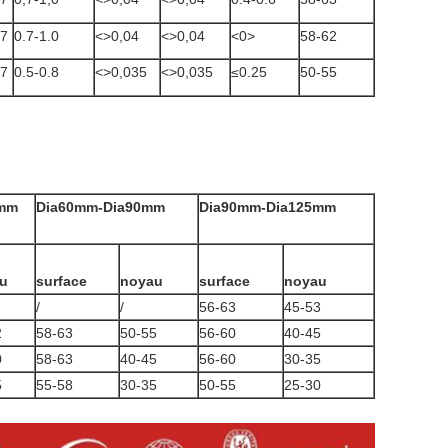
37
0.7-1.0
<>
0,04
<>
0,04
<0>
58-62
37
0.5-0.8
<>
0,035
<>
0,035
≤0.25
50-55
0mm
Dia60mm-Dia90mm
Dia90mm-Dia125mm
u
surface
noyau
surface
noyau
/
/
56-63
45-53
2
58-63
50-55
56-60
40-45
0
58-63
40-45
56-60
30-35
5
55-58
30-35
50-55
25-30