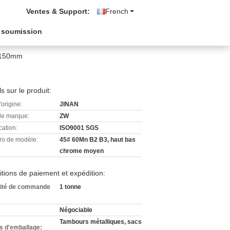
Ventes & Support:
French
 soumission
0-150mm
ls sur le produit:
'origine:
JINAN
e marque:
ZW
cation:
ISO9001 SGS
o de modèle:
45# 60Mn B2 B3, haut bas
chrome moyen
tions de paiement et expédition:
ité de commande
1 tonne
Négociable
Tambours métalliques, sacs
ls d'emballage: