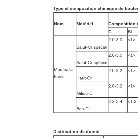
Type et composition chimique de boules
Nom
Matériel
Composition 
C
SI
2.0-3.0
<1>
Salut-Cr spécial
2.0-3.0
<1>
Salut-Cr spécial
Moulez la
2.0-3.2
<1>
boule
Haut-Cr
2.0-3.2
<1>
Milieu-Cr
2.2-3.4
≤1.2
Bas-Cr
Distribution de dureté