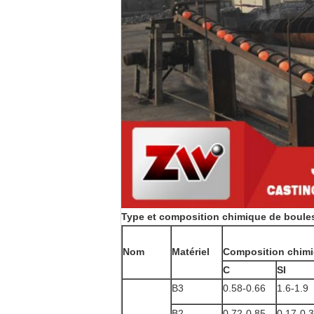
Type et composition chimique de boule
Nom
Matériel
Composition chim
C
SI
B3
0.58-0.66
1.6-1.9
B2
0.72-0.85
0.17-0.